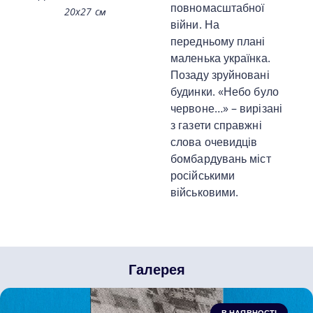
повномасштабної
20x27 cм
війни. На
передньому плані
маленька українка.
Позаду зруйновані
будинки. «Небо було
червоне…» – вирізані
з газети справжні
слова очевидців
бомбардувань міст
російськими
військовими.
Галерея
В НАЯВНОСТІ