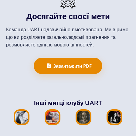
Досягайте своєї мети
Команда UART надзвичайно вмотивована. Ми віримо,
що ви розділяєте загальнолюдські прагнення та
розмовляєте однією мовою цінностей.
Завантажити PDF
Портрет
,
я
Марія
Марія
Лілія
Інші митці клубу UART
ія
,
Олійні
ук
Шапранова
Пилипенко
Тополюк
л
,
фарби
,
Символізм
,
Символізм
Колаж