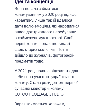
Ідеї та концепції
Вона почала займатися
колажуванням у 2020 році під час
карантину, лише так їй вдалося
дати волю емоціям, які народилися
внаслідок тривалого перебування
в «обмеженому» просторі. Свої
перші колажі вона створила зі
своїх старих малюнків. Потім
дійшло до журналів, фотографій,
предметів тощо.
У 2021 році почала відкривати для
себе світ сучасного українського
колажу. Стала резидентом першої
сучасної майстерні колажу
CUTOUT COLLAGE STUDIO.
Зараз займається колажем,