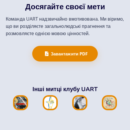
Досягайте своєї мети
Команда UART надзвичайно вмотивована. Ми віримо,
що ви розділяєте загальнолюдські прагнення та
розмовляєте однією мовою цінностей.
Завантажити PDF
Марія
Юлія
Андрій
Інші митці клубу UART
Абстракція
,
ук
Журавель
Ляшук
Черновіл
Діджитал
,
ція
Колаж
Графіка