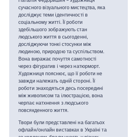
Наталія Федоришин – художниця
сучасного візуального мистецтва, яка
досліджує теми ідентичності в
соціальному житті. Її роботи
здебільшого зображують стан
людського життя в сьогоденні,
досліджуючи тонкі стосунки між
людиною, природою та суспільством.
Вона виражає почуття самотності
через фігуратив і через натюрморт.
Художниця пояснює, що її роботи не
завжди належать одній стороні. Її
роботи знаходяться десь посередині
між живописом та ілюстрацією, вона
черпає натхнення з людського
повсякденного життя.
Твори були представлені на багатьох
офлайн/онлайн виставках в Україні та