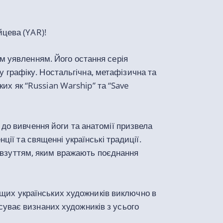
цева (YAR)!
м уявленням. Його остання серія
у графіку. Ностальгічна, метафізична та
их як “Russian Warship” та “Save
до вивчення йоги та анатомії призвела
ії та священні українські традиції.
м взуттям, яким вражають поєднання
ущих українських художників виключно в
осуває визнаних художників з усього