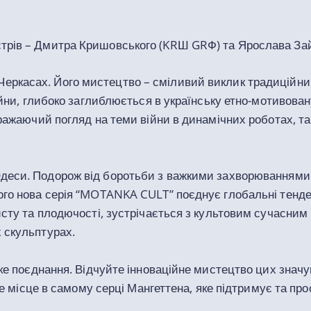
рів – Дмитра Кришовського (KRШ GRФ) та Ярослава Зай
 Черкасах. Його мистецтво – сміливий виклик традиційни
ійни, глибоко заглиблюється в українську етно-мотивован
ражаючий погляд на теми війни в динамічних роботах, так
деси. Подорож від боротьби з важкими захворюваннями 
о нова серія “MOTANKA CULT” поєднує глобальні тенденц
исту та плодючості, зустрічається з культовим сучасни
 скульптурах.
ьке поєднання. Відчуйте інноваційне мистецтво цих знач
че місце в самому серці Мангеттена, яке підтримує та пр