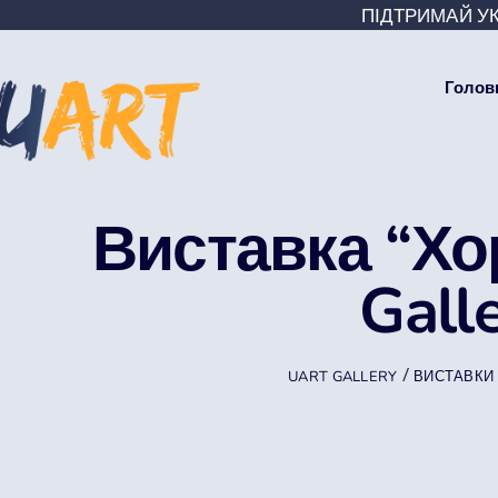
ПІДТРИМАЙ УК
Голов
Виставка “Хо
Gall
/
UART GALLERY
ВИСТАВКИ