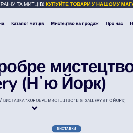
РАЇНУ ТА МИТЦІВ!
КУПУЙТЕ ТОВАРИ У НАШОМУ МАГ
на
Каталог митців
Мистецтво на продаж
Про нас
Н
робре мистецтво
ery (Нʼю Йорк)
/
ВИСТАВКА “ХОРОБРЕ МИСТЕЦТВО” В G-GALLERY (НʼЮ ЙОРК)
ВИСТАВКИ