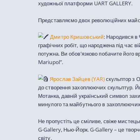
художньої платформи UART GALLERY.
Представляємо двох революційних майст
Дмитро Кришовський
: Народився в
графічних робіт, що народжена під час в
потужна. Ви обовʼязково побачите його в
Mariupol”.
Ярослав Зайцев (YAR)
скульптор з О
до створення захоплюючих скульптур. Йог
Мотанка, давній український символ зах
минулого та майбутнього в захоплюючих
Не пропустіть це сміливе, свіже мистец
G-Gallery, Нью-Йорк. G-Gallery – це твор
світу.