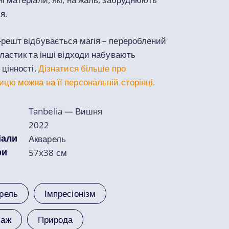
я.
-решт відбувається магія – перероблений
пластик та інші відходи набувають
 цінності.
Дізнатися більше про
цю можна на її персональній сторінці.
Tanbelia — Вишня
2022
іали
Акварель
ри
57x38 см
рель
Імпресіонізм
заж
Природа