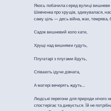
Якось побачила серед вулиці вишневе 
Шевченка про хрущів, здивувалася, нас
саму ціль
— десь війна,
жах, темрява, 
Садок вишневий коло хати,
Хрущі над вишнями гудуть,
Плугатарі з плугами йдуть,
Співають ідучи дівчата,
А матері вечерять ждуть…
Людські перегони для природи нічого не
спостерігає та дивується. Їй не потрібн