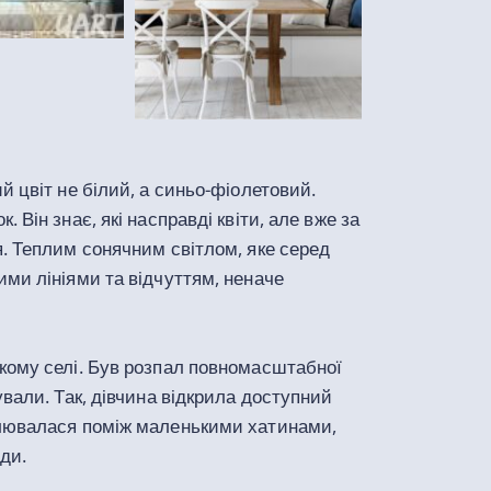
ий цвіт
не білий, а синьо-фіолетовий.
 Він знає, які насправді квіти, але вже за
. Теплим сонячним світлом, яке серед
ми лініями та відчуттям, неначе
кому селі. Був розпал повномасштабної
ували. Так, дівчина відкрила доступний
лювалася поміж маленькими хатинами,
ади.