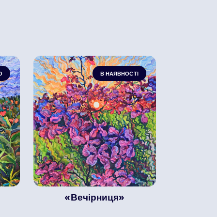
О
В НАЯВНОСТІ
«Вечірниця»