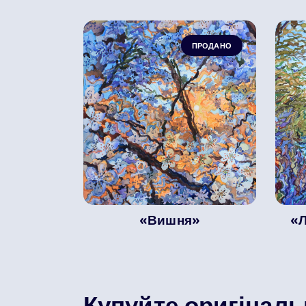
ПРОДАНО
«Вишня»
«Л
Купуйте оригіналь