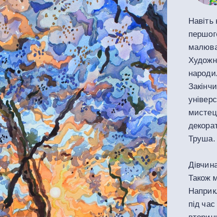
Навіть 
першого
малюва
Художн
народил
Закінч
універс
мистец
декорат
Труша.
Дівчина
Також 
Наприк
під час
вторинн