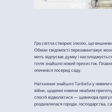
Гра світла створює ілюзію, що вишнев
Обман свідомості перезавантажує мозок.
мить відпускає думку і насолоджується
гілля знайшло новий прихисток. Плавни
опинився посеред саду.
Натхнення знайшло Tanbelia у невелич
війни, щоденні новини неабияк пригніч
спосіб відволіктися
—
щовечора прогу
роздивлялася городи, господарства, с