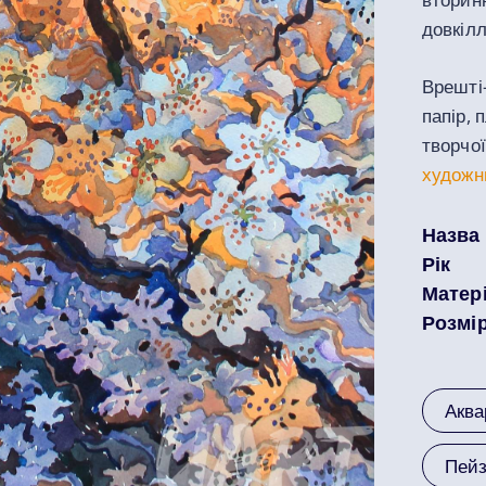
довкілл
Врешті
папір, 
творчої
художни
Назва
Рік
Матер
Розмі
Аква
Пей