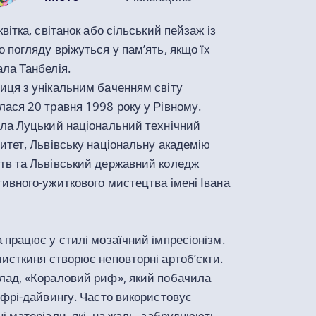
квітка, світанок або сільський пейзаж із
 погляду вріжуться у пам’ять, якщо їх
ла Танбелія.
иця з унікальним баченням світу
ася 20 травня 1998 року у Рівному.
ила Луцький національний технічний
итет, Львівську національну академію
тв та Львівський державний коледж
ивного-ужиткового мистецтва імені Івана
 працює у стилі мозаїчний імпресіонізм.
м
исткиня створює неповторні артоб’єкти.
лад, «Кораловий риф», який побачила
 фрі-дайвингу. Часто використовує
і матеріали, які, на жаль, забруднюють