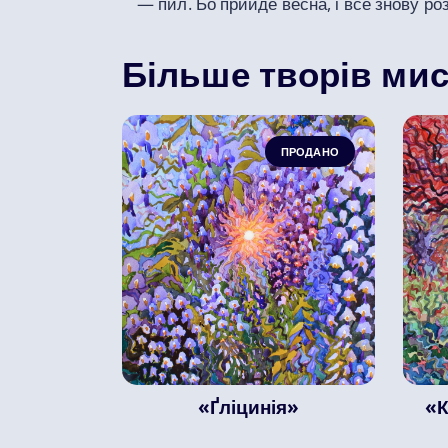
— пил. Бо прийде весна, і все знову ро
Більше творів мис
ПРОДАНО
«Ґліцинія»
«К