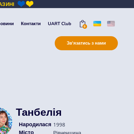
АЗИНІ
овини
Контакти
UART Club
0
Зв'язатись з нами
Танбелія
Народилася
1998
Місто
Рівненщина