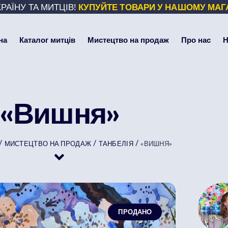
РАЇНУ ТА МИТЦІВ!
КУПУЙТЕ ТОВАРИ У НАШОМУ МАГ
на
Каталог митців
Мистецтво на продаж
Про нас
Н
«Вишня»
/
/
/
МИСТЕЦТВО НА ПРОДАЖ
ТАНБЕЛІЯ
«ВИШНЯ»
ПРОДАНО