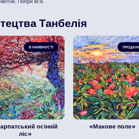
зквітне. Попри все.
тецтва Танбелія
В НАЯВНОСТІ
ПРОДАН
арпатський осінній
«Макове поле»
ліс»