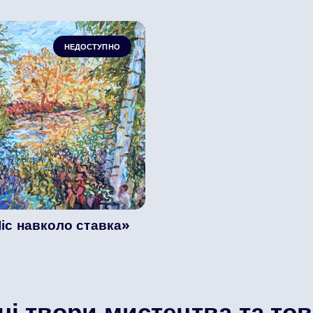
НЕДОСТУПНО
іс навколо ставка»
ні твори мистецтва та то