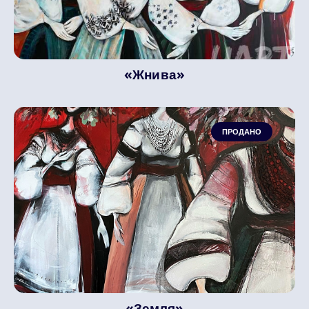
«Жнива»
ПРОДАНО
«Земля»