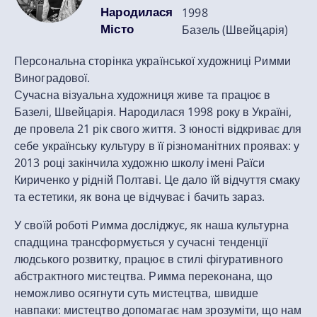
Народилася
1998
Місто
Базель (Швейцарія)
Персональна сторінка української художниці Римми
Виноградової.
Сучасна візуальна художниця живе та працює в
Базелі, Швейцарія. Народилася 1998 року в Україні,
де провела 21 рік свого життя. З юності відкриває для
себе українську культуру в її різноманітних проявах: у
2013 році закінчила художню школу імені Раїси
Кириченко у рідній Полтаві. Це дало їй відчуття смаку
та естетики, як вона це відчуває і бачить зараз.
У своїй роботі Римма досліджує, як наша культурна
спадщина трансформується у сучасні тенденції
людського розвитку, працює в стилі фігуративного
абстрактного мистецтва. Римма переконана, що
неможливо осягнути суть мистецтва, швидше
навпаки: мистецтво допомагає нам зрозуміти, що нам