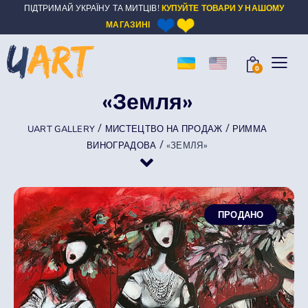
ПІДТРИМАЙ УКРАЇНУ ТА МИТЦІВ!
КУПУЙТЕ ТОВАРИ У НАШОМУ
МАГАЗИНІ
0
«Земля»
/
/
UART GALLERY
МИСТЕЦТВО НА ПРОДАЖ
РИММА
/
ВИНОГРАДОВА
«ЗЕМЛЯ»
ПРОДАНО