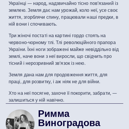
Українці — народ, надзвичайно тісно пов’язаний із
землею. Земля дає нам урожай, коло неї, усе своє
життя, згорблячи спину, працювали наші предки, в
ній вони і спочивають.
Три жіночі постаті на картині гордо стоять на
червоно-чорному тлі. Тлі революційного прапора
України. Їхні ноги зображені майже невіддільно від
землі, наче вони з неї виросли, що свідчить про
тісний і нерозривний зв‘язок із нею.
Земля дана нам для продовження життя, для
праці, для розвитку, і аж ніяк не для війни.
Хто на неї посягне, захоче її покорити, забрати, —
залишиться у ній навічно.
Римма
Виноградова